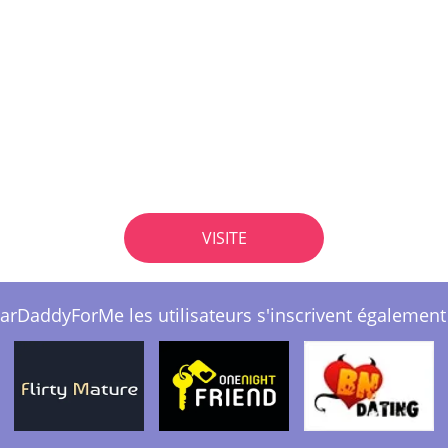
VISITE
arDaddyForMe les utilisateurs s'inscrivent également i