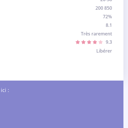
200 850
72%
8.1
Très rarement
9.3
Libérer
ci :