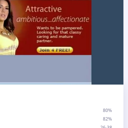
80%
82%
26-38