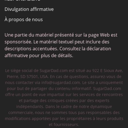
Divulgation affirmative
À propos de nous
Une partie du matériel présenté sur la page Web est
sponsorisée. Le matériel textuel peut inclure des
descriptions accentuées. Consultez la déclaration
affirmative pour plus de détails.
Le siège social de SugarDad.com est situé au 922 E Sioux Ave,
Pierre, SD 57501, USA. En cas de questions, assurez-vous de
nous contacter via
info@sugardad.com
. Le site a uniquement
pour but de partager du contenu informatif. SugarDad.com
offre un point de vue impartial sur les services de rencontres
et partage des critiques créées par des experts
indépendants. Dans le cadre de notre dynamique
commerciale, nous ne sommes tous pas responsables des
modifications apportées par les propriétaires à leurs produits
et fournisseurs.