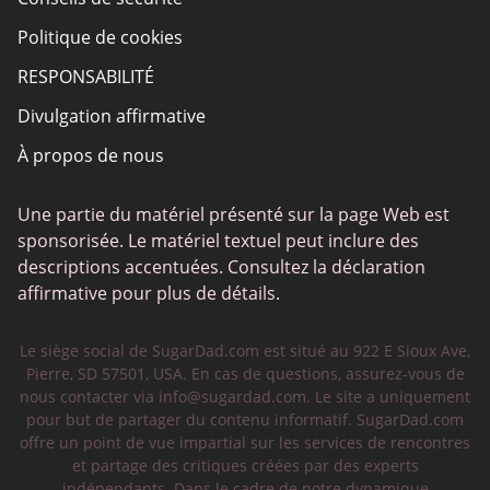
Politique de cookies
RESPONSABILITÉ
Divulgation affirmative
À propos de nous
Une partie du matériel présenté sur la page Web est
sponsorisée. Le matériel textuel peut inclure des
descriptions accentuées. Consultez la déclaration
affirmative pour plus de détails.
Le siège social de SugarDad.com est situé au 922 E Sioux Ave,
Pierre, SD 57501, USA. En cas de questions, assurez-vous de
nous contacter via
info@sugardad.com
. Le site a uniquement
pour but de partager du contenu informatif. SugarDad.com
offre un point de vue impartial sur les services de rencontres
et partage des critiques créées par des experts
indépendants. Dans le cadre de notre dynamique