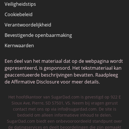
Veiligheidstips
Cookiebeleid
Verantwoordelijkheid
Bevestigende openbaarmaking
Kernwaarden
Een deel van het materiaal dat op de webpagina wordt
gepresenteerd, is gesponsord. Het tekstmateriaal kan
geaccentueerde beschrijvingen bevatten. Raadpleeg
de Affirmative Disclosure voor meer details.
Het hoofdkantoor van SugarDad.com is gevestigd op 922 E
Sioux Ave, Pierre, SD 57501, VS. Neem bij vragen gerust
contact met ons op via
info@sugardad.com
. De site is
bedoeld om alleen informatieve inhoud te delen.
SugarDad.com biedt een onbevooroordeeld standpunt over
de datingservices en deelt beoordelingen die zijn gemaakt