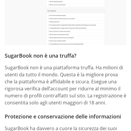
SugarBook non è una truffa?
SugarBook non è una piattaforma truffa. Ha milioni di
utenti da tutto il mondo. Questa è la migliore prova
che la piattaforma è affidabile e sicura. Esegue una
rigorosa verifica dell’account per ridurre al minimo il
numero di profili contraffatti sul sito. La registrazione è
consentita solo agli utenti maggiori di 18 anni.
Protezione e conservazione delle informazioni
SugarBook ha davvero a cuore la sicurezza dei suoi