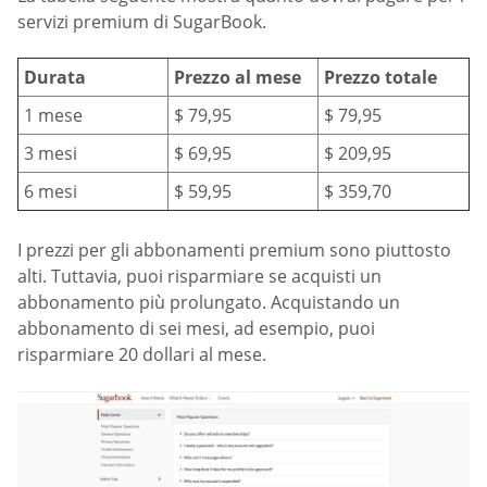
servizi premium di SugarBook.
Durata
Prezzo al mese
Prezzo totale
1 mese
$ 79,95
$ 79,95
3 mesi
$ 69,95
$ 209,95
6 mesi
$ 59,95
$ 359,70
I prezzi per gli abbonamenti premium sono piuttosto
alti. Tuttavia, puoi risparmiare se acquisti un
abbonamento più prolungato. Acquistando un
abbonamento di sei mesi, ad esempio, puoi
risparmiare 20 dollari al mese.