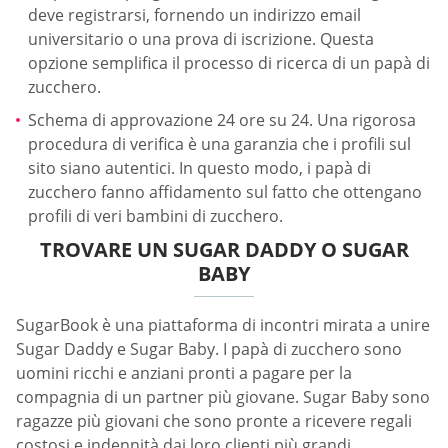
deve registrarsi, fornendo un indirizzo email
universitario o una prova di iscrizione. Questa
opzione semplifica il processo di ricerca di un papà di
zucchero.
Schema di approvazione 24 ore su 24. Una rigorosa
procedura di verifica è una garanzia che i profili sul
sito siano autentici. In questo modo, i papà di
zucchero fanno affidamento sul fatto che ottengano
profili di veri bambini di zucchero.
TROVARE UN SUGAR DADDY O SUGAR
BABY
SugarBook è una piattaforma di incontri mirata a unire
Sugar Daddy e Sugar Baby. I papà di zucchero sono
uomini ricchi e anziani pronti a pagare per la
compagnia di un partner più giovane. Sugar Baby sono
ragazze più giovani che sono pronte a ricevere regali
costosi e indennità dai loro clienti più grandi.