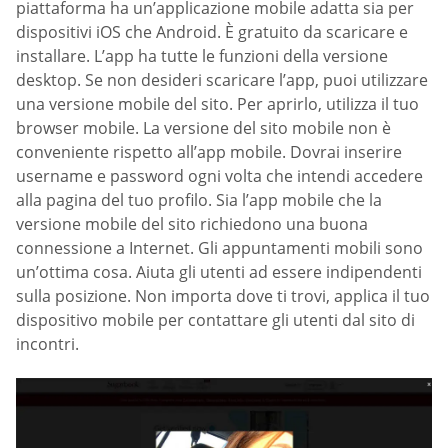
piattaforma ha un’applicazione mobile adatta sia per
dispositivi iOS che Android. È gratuito da scaricare e
installare. L’app ha tutte le funzioni della versione
desktop. Se non desideri scaricare l’app, puoi utilizzare
una versione mobile del sito. Per aprirlo, utilizza il tuo
browser mobile. La versione del sito mobile non è
conveniente rispetto all’app mobile. Dovrai inserire
username e password ogni volta che intendi accedere
alla pagina del tuo profilo. Sia l’app mobile che la
versione mobile del sito richiedono una buona
connessione a Internet. Gli appuntamenti mobili sono
un’ottima cosa. Aiuta gli utenti ad essere indipendenti
sulla posizione. Non importa dove ti trovi, applica il tuo
dispositivo mobile per contattare gli utenti dal sito di
incontri.