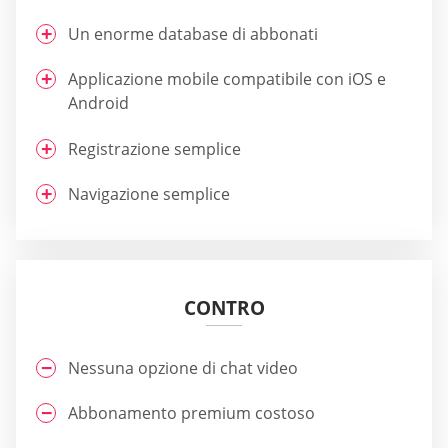
Un enorme database di abbonati
Applicazione mobile compatibile con iOS e
Android
Registrazione semplice
Navigazione semplice
CONTRO
Nessuna opzione di chat video
Abbonamento premium costoso