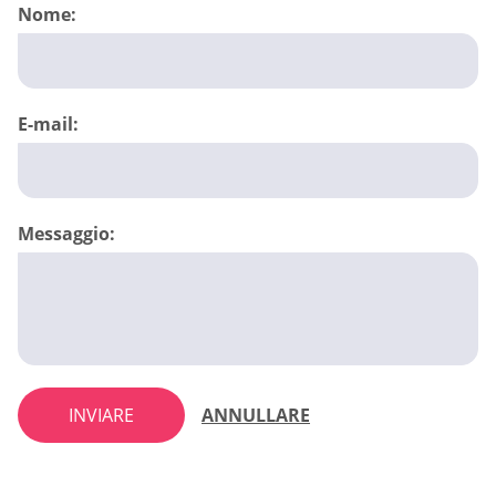
Nome:
E-mail:
Messaggio:
INVIARE
ANNULLARE