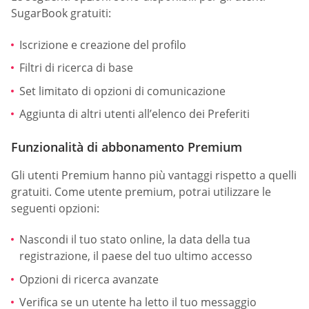
SugarBook gratuiti:
Iscrizione e creazione del profilo
Filtri di ricerca di base
Set limitato di opzioni di comunicazione
Aggiunta di altri utenti all’elenco dei Preferiti
Funzionalità di abbonamento Premium
Gli utenti Premium hanno più vantaggi rispetto a quelli
gratuiti. Come utente premium, potrai utilizzare le
seguenti opzioni:
Nascondi il tuo stato online, la data della tua
registrazione, il paese del tuo ultimo accesso
Opzioni di ricerca avanzate
Verifica se un utente ha letto il tuo messaggio