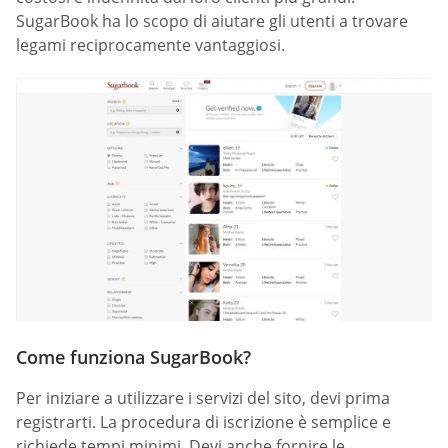
SugarBook ha lo scopo di aiutare gli utenti a trovare
legami reciprocamente vantaggiosi.
Come funziona SugarBook?
Per iniziare a utilizzare i servizi del sito, devi prima
registrarti. La procedura di iscrizione è semplice e
richiede tempi minimi. Devi anche fornire le